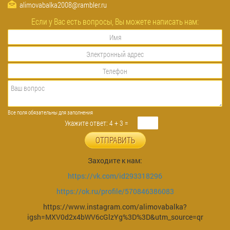
alimovabalka2008@rambler.ru
Если у Вас есть вопросы, Вы можете написать нам:
Все поля обязательны для заполнения
Укажите ответ: 4 + 3 =
ОТПРАВИТЬ
Заходите к нам:
https://vk.com/id293318296
https://ok.ru/profile/570846386083
https://www.instagram.com/alimovabalka?
igsh=MXV0d2x4bWV6cGlzYg%3D%3D&utm_source=qr