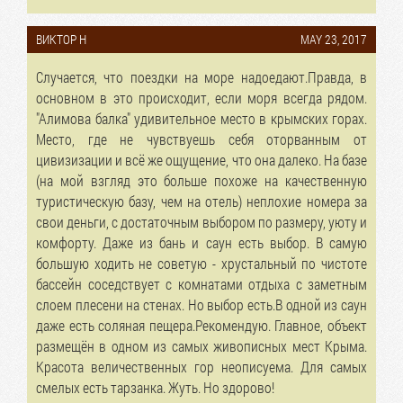
ВИКТОР Н
MAY 23, 2017
Случается, что поездки на море надоедают.Правда, в
основном в это происходит, если моря всегда рядом.
"Алимова балка" удивительное место в крымских горах.
Место, где не чувствуешь себя оторванным от
цивизизации и всё же ощущение, что она далеко. На базе
(на мой взгляд это больше похоже на качественную
туристическую базу, чем на отель) неплохие номера за
свои деньги, с достаточным выбором по размеру, уюту и
комфорту. Даже из бань и саун есть выбор. В самую
большую ходить не советую - хрустальный по чистоте
бассейн соседствует с комнатами отдыха с заметным
слоем плесени на стенах. Но выбор есть.В одной из саун
даже есть соляная пещера.Рекомендую. Главное, объект
размещён в одном из самых живописных мест Крыма.
Красота величественных гор неописуема. Для самых
смелых есть тарзанка. Жуть. Но здорово!