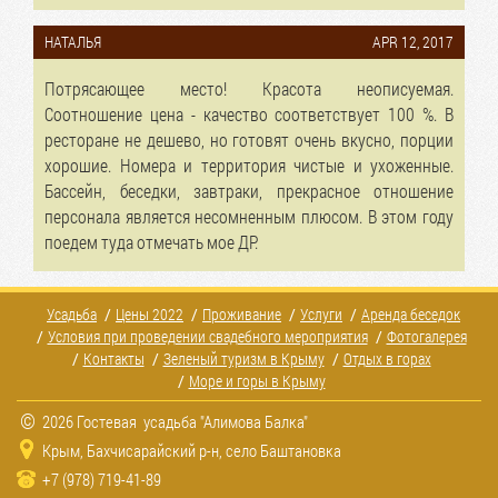
НАТАЛЬЯ
APR 12, 2017
Потрясающее место! Красота неописуемая.
Соотношение цена - качество соответствует 100 %. В
ресторане не дешево, но готовят очень вкусно, порции
хорошие. Номера и территория чистые и ухоженные.
Бассейн, беседки, завтраки, прекрасное отношение
персонала является несомненным плюсом. В этом году
поедем туда отмечать мое ДР.
Усадьба
Цены 2022
Проживание
Услуги
Аренда беседок
Условия при проведении свадебного мероприятия
Фотогалерея
Контакты
Зеленый туризм в Крыму
Отдых в горах
Море и горы в Крыму
©
2026 Гостевая усадьба "Алимова Балка"
Крым, Бахчисарайский р-н, село Баштановка
+7 (978) 719-41-89