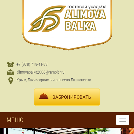
+7 (978) 719-41-89
alimovabalka2008@rambler.ru
Крым, Бахчисарайский р-н, село Баштановка
ЗАБРОНИРОВАТЬ
МЕНЮ